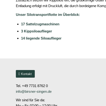
Zusätzlich setzen wir Kippsilos ein, die grobkörnige Güter
Entladung erfolgt mit Druckluft, die durch bordeigene Kom
Unser Silotransportflotte im Überblick:
17 Sattelzugmaschinen
3 Kippsiloauflieger
14 liegende Siloauflieger
Kontakt
Tel. +49 7731 8762 0
info@birsner-singen.de
Wir sind für Sie da:
Mo – Fr: 07:00 – 17:00 Uhr