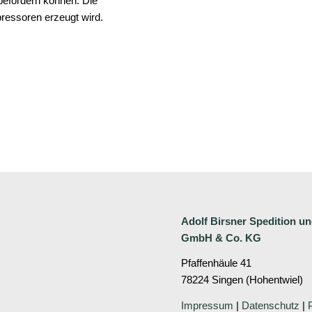
 befördern können. Die
pressoren erzeugt wird.
Adolf Birsner
Spedition u
GmbH & Co. KG
Pfaffenhäule 41
78224 Singen (Hohentwiel)
Impressum
|
Datenschutz
|